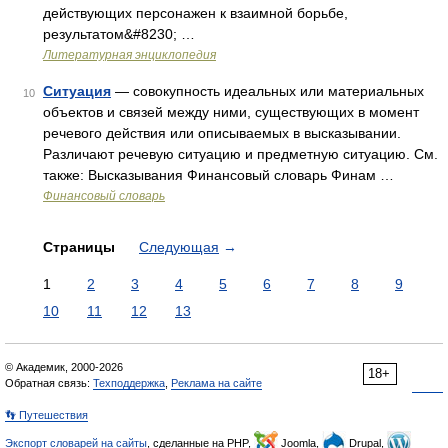
действующих персонажен к взаимной борьбе,
результатом&#8230; …
Литературная энциклопедия
Ситуация
— совокупность идеальных или материальных
10
объектов и связей между ними, существующих в момент
речевого действия или описываемых в высказывании.
Различают речевую ситуацию и предметную ситуацию. См.
также: Высказывания Финансовый словарь Финам …
Финансовый словарь
Страницы
Следующая
→
1
2
3
4
5
6
7
8
9
10
11
12
13
© Академик, 2000-2026
18+
Обратная связь:
Техподдержка
,
Реклама на сайте
👣 Путешествия
Экспорт словарей на сайты
, сделанные на PHP,
Joomla,
Drupal,