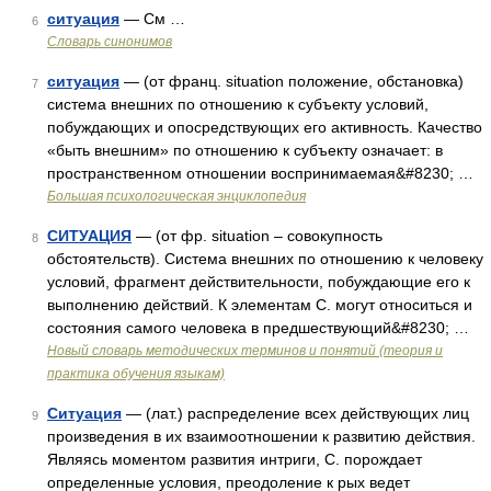
ситуация
— См …
6
Словарь синонимов
ситуация
— (от франц. situаtion положение, обстановка)
7
система внешних по отношению к субъекту условий,
побуждающих и опосредствующих его активность. Качество
«быть внешним» по отношению к субъекту означает: в
пространственном отношении воспринимаемая&#8230; …
Большая психологическая энциклопедия
СИТУАЦИЯ
— (от фр. situation – совокупность
8
обстоятельств). Система внешних по отношению к человеку
условий, фрагмент действительности, побуждающие его к
выполнению действий. К элементам С. могут относиться и
состояния самого человека в предшествующий&#8230; …
Новый словарь методических терминов и понятий (теория и
практика обучения языкам)
Ситуация
— (лат.) распределение всех действующих лиц
9
произведения в их взаимоотношении к развитию действия.
Являясь моментом развития интриги, С. порождает
определенные условия, преодоление к рых ведет